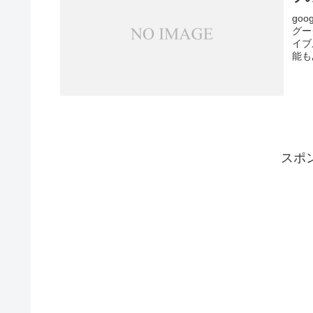
go
グー
イブ
能も
スポ