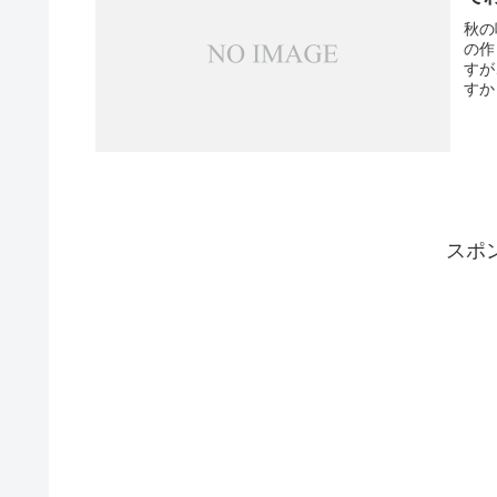
秋の
の作
すが
すか
スポ