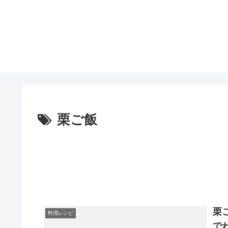
栗ご飯
栗
料理レシピ
で