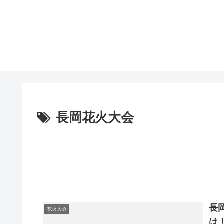
長岡花火大会
長
花火大会
は