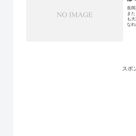
長岡
また
も大
なれ
スポ