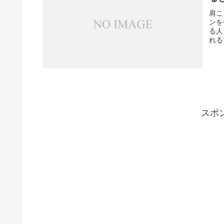
肩こ
ンを
る人
れる
スポ