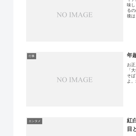
味し
るの
後は
年
行事
お正
「大
そば
よ。
紅
エンタメ
目