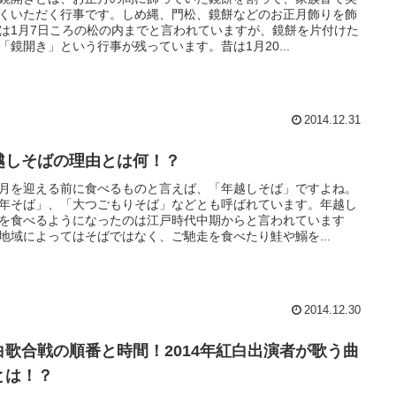
くいただく行事です。しめ縄、門松、鏡餅などのお正月飾りを飾
は1月7日ころの松の内までと言われていますが、鏡餅を片付けた
「鏡開き」という行事が残っています。昔は1月20...
2014.12.31
越しそばの理由とは何！？
月を迎える前に食べるものと言えば、「年越しそば」ですよね。
年そば」、「大つごもりそば」などとも呼ばれています。年越し
を食べるようになったのは江戸時代中期からと言われています
地域によってはそばではなく、ご馳走を食べたり鮭や鰯を...
2014.12.30
白歌合戦の順番と時間！2014年紅白出演者が歌う曲
とは！？