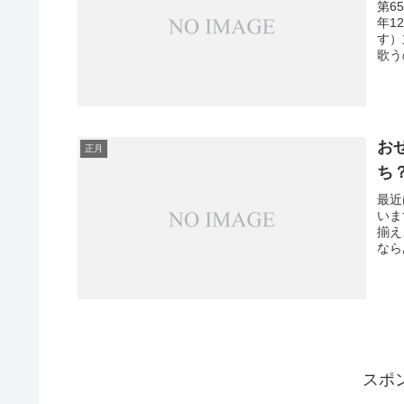
第6
年1
す）
歌う
お
正月
ち
最近
いま
揃え
なら
スポ