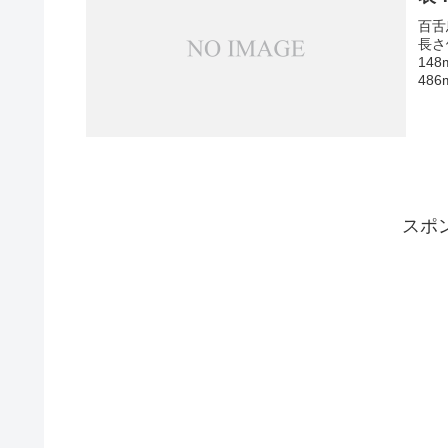
百舌
長さ
14
48
スポ