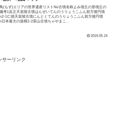
鳥(もず)エリアの世界遺産リストNo古墳名称よみ墳丘の形墳丘の
備考1反正天皇陵古墳はんぜいてんのうりょうこふん前方後円墳
8m2-1仁徳天皇陵古墳にんとくてんのうりょうこふん前方後円墳
6m日本最大の規模2-2茶山古墳ちゃやまこ...
2019.05.24
ンサーリンク