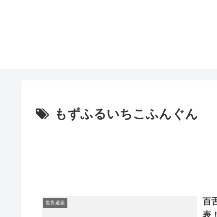
もずふるいちこふんぐん
百
世界遺産
表