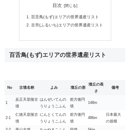
目次
百舌鳥(もず)エリアの世界遺産リスト
古市(ふるいち)エリアの世界遺産リスト
百舌鳥(もず)エリアの世界遺産リスト
墳丘の長
No
古墳名称
よみ
墳丘の形
備考
さ
反正天皇陵古
はんぜいてんの
前方後円
1
148m
墳
うりょうこふん
墳
仁徳天皇陵古
にんとくてんの
前方後円
日本最大
2-1
486m
墳
うりょうこふん
墳
の規模
2-2
茶山古墳
ちゃやまこふん
円墳
56m