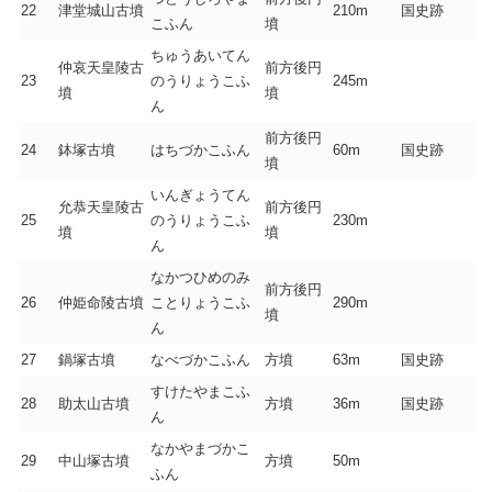
22
津堂城山古墳
210m
国史跡
こふん
墳
ちゅうあいてん
仲哀天皇陵古
前方後円
23
のうりょうこふ
245m
墳
墳
ん
前方後円
24
鉢塚古墳
はちづかこふん
60m
国史跡
墳
いんぎょうてん
允恭天皇陵古
前方後円
25
のうりょうこふ
230m
墳
墳
ん
なかつひめのみ
前方後円
26
仲姫命陵古墳
ことりょうこふ
290m
墳
ん
27
鍋塚古墳
なべづかこふん
方墳
63m
国史跡
すけたやまこふ
28
助太山古墳
方墳
36m
国史跡
ん
なかやまづかこ
29
中山塚古墳
方墳
50m
ふん