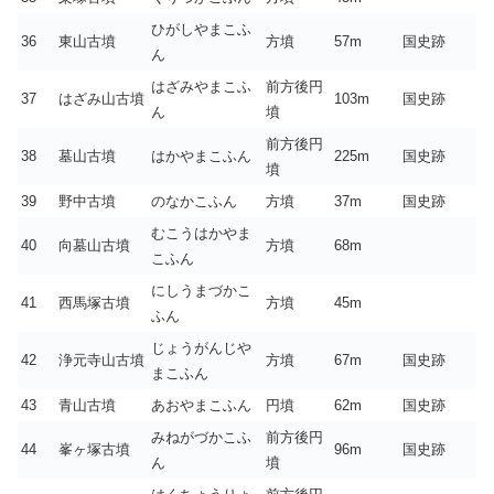
ひがしやまこふ
36
東山古墳
方墳
57m
国史跡
ん
はざみやまこふ
前方後円
37
はざみ山古墳
103m
国史跡
ん
墳
前方後円
38
墓山古墳
はかやまこふん
225m
国史跡
墳
39
野中古墳
のなかこふん
方墳
37m
国史跡
むこうはかやま
40
向墓山古墳
方墳
68m
こふん
にしうまづかこ
41
西馬塚古墳
方墳
45m
ふん
じょうがんじや
42
浄元寺山古墳
方墳
67m
国史跡
まこふん
43
青山古墳
あおやまこふん
円墳
62m
国史跡
みねがづかこふ
前方後円
44
峯ヶ塚古墳
96m
国史跡
ん
墳