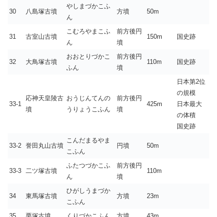
やしまづかこふ
30
八島塚古墳
方墳
50m
ん
こむろやまこふ
前方後円
31
古室山古墳
150m
国史跡
ん
墳
おおとりづかこ
前方後円
32
大鳥塚古墳
110m
国史跡
ふん
墳
日本第2位
の規模
応神天皇陵古
おうじんてんの
前方後円
33-1
425m
日本最大
墳
うりょうこふん
墳
の体積
国史跡
こんだまるやま
33-2
誉田丸山古墳
円墳
50m
こふん
ふたつづかこふ
前方後円
33-3
二ツ塚古墳
110m
ん
墳
ひがしうまづか
34
東馬塚古墳
方墳
23m
こふん
35
栗塚古墳
くりづかこふん
方墳
43m