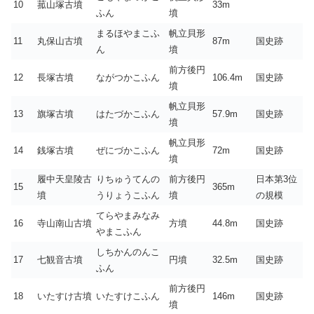
10
菰山塚古墳
33m
ふん
墳
まるほやまこふ
帆立貝形
11
丸保山古墳
87m
国史跡
ん
墳
前方後円
12
長塚古墳
ながつかこふん
106.4m
国史跡
墳
帆立貝形
13
旗塚古墳
はたづかこふん
57.9m
国史跡
墳
帆立貝形
14
銭塚古墳
ぜにづかこふん
72m
国史跡
墳
履中天皇陵古
りちゅうてんの
前方後円
日本第3位
15
365m
墳
うりょうこふん
墳
の規模
てらやまみなみ
16
寺山南山古墳
方墳
44.8m
国史跡
やまこふん
しちかんのんこ
17
七観音古墳
円墳
32.5m
国史跡
ふん
前方後円
18
いたすけ古墳
いたすけこふん
146m
国史跡
墳