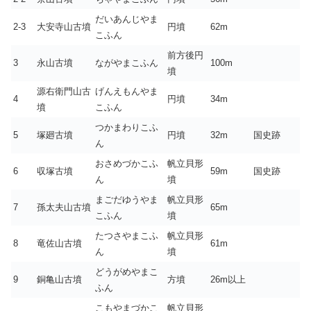
だいあんじやま
2-3
大安寺山古墳
円墳
62m
こふん
前方後円
3
永山古墳
ながやまこふん
100m
墳
源右衛門山古
げんえもんやま
4
円墳
34m
墳
こふん
つかまわりこふ
5
塚廻古墳
円墳
32m
国史跡
ん
おさめづかこふ
帆立貝形
6
収塚古墳
59m
国史跡
ん
墳
まごだゆうやま
帆立貝形
7
孫太夫山古墳
65m
こふん
墳
たつさやまこふ
帆立貝形
8
竜佐山古墳
61m
ん
墳
どうがめやまこ
9
銅亀山古墳
方墳
26m以上
ふん
こもやまづかこ
帆立貝形