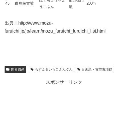
はくちょうりょ
前方後円
45
白鳥陵古墳
200m
うこふん
墳
出典：http://www.mozu-
furuichi.jp/jp/learn/mozu_furuichi_furuichi_list.html
世界遺産
もずふるいちこふんぐん
百舌鳥・古市古墳群
スポンサーリンク