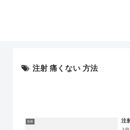
注射 痛くない 方法
注
医療
入院