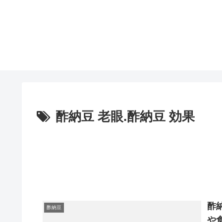
酢納豆 老眼.酢納豆 効果
酢
酢納豆
や