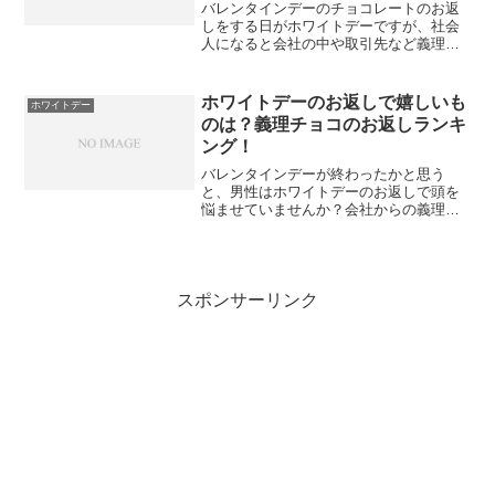
バレンタインデーのチョコレートのお返
しをする日がホワイトデーですが、社会
人になると会社の中や取引先など義理チ
ョコをもらう機会もあると思います。義
理チョコですが、お返しをしておかない
と風通しが悪くなってもいけませんの
ホワイトデーのお返しで嬉しいも
ホワイトデー
で、お返しをしなければいけ...
のは？義理チョコのお返しランキ
ング！
バレンタインデーが終わったかと思う
と、男性はホワイトデーのお返しで頭を
悩ませていませんか？会社からの義理チ
ョコのお返しは何が良いのでしょうか？
女性がホワイトデーで、もらって嬉しか
ったものについてアンケートをとった女
性の本音がありましたのでお...
スポンサーリンク