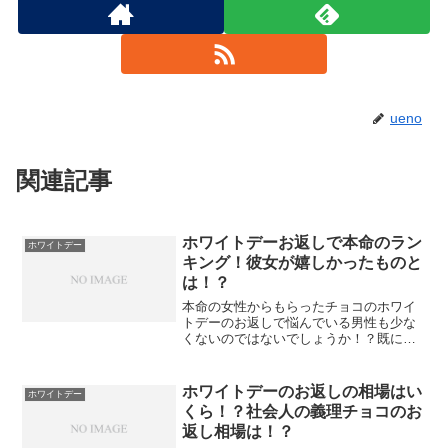
ueno
関連記事
ホワイトデーお返しで本命のラン
ホワイトデー
キング！彼女が嬉しかったものと
は！？
本命の女性からもらったチョコのホワイ
トデーのお返しで悩んでいる男性も少な
くないのではないでしょうか！？既に付
き合っているカップルなら、彼女に何が
欲しいか聞くことができますが、本命の
女性からもらったものなら、これからお
ホワイトデーのお返しの相場はい
ホワイトデー
付き合いが続くかどうかの...
くら！？社会人の義理チョコのお
返し相場は！？