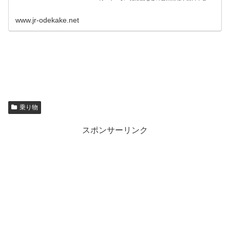
の観光情報、e5489・エクスプレス予約・スマートEXなど
の予約サービスが...
www.jr-odekake.net
乗り物
スポンサーリンク