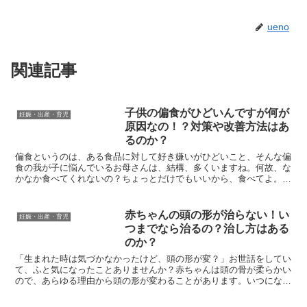
ueno
関連記事
子供の偏食がひどいんですが何が
妊娠・出産・育児
原因なの！？対策や改善方法はあ
るのか？
偏食というのは、ある食品に対して好き嫌いがひどいこと、そんな偏
食の我が子に悩んでいるお母さんは、結構、多くいますね。何故、な
かなか食べてくれないの？ちょっとだけでもいいから、食べてよ。本
当に、お母さんの悩みは尽きないものですね。お母さんは、...
赤ちゃんの頭の形が治らない！い
妊娠・出産・育児
つまでなら治るの？治し方はある
のか？
「生まれた時は気づかなかったけど、頭の形が変？」お世話をしてい
て、ふと気になったことありませんか？赤ちゃんは頭の骨が柔らかい
ので、あらゆる理由から頭の形が変わることがあります。いつになっ
たら治るのか？何をすれば頭の形が治るのか？ぜひ参考にし...