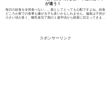
が違う！
毎日の給食を全然食べない…。親としてとっても心配ですよね。給食
どころか家での食事も嫌がる子も多いかもしれません。偏食は子供が
小さい頃が多く、離乳食完了期の１歳半頃から顕著に目立ってきま
す。「他の子は食べているのに、自分の子供だけ食べないのは...
スポンサーリンク