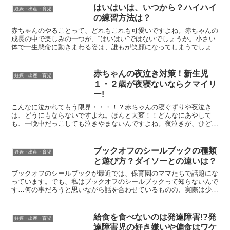
はいはいは、いつから？ハイハイ
妊娠・出産・育児
の練習方法は？
赤ちゃんのやることって、どれもこれも可愛いですよね。赤ちゃんの
成長の中で楽しみの一つが、“はいはい”ではないでしょうか。小さい
体で一生懸命に動きまわる姿は、誰もが笑顔になってしまうでしょ
う。ママはその可愛い姿を見たくて楽しみにしているのでは...
赤ちゃんの夜泣き対策！新生児
妊娠・出産・育児
１・２歳が夜寝ないならクマイリ
ー!
こんなに泣かれてもう限界・・・！？赤ちゃんの寝ぐずりや夜泣き
は、どうにもならないですよね。ほんと大変！！どんなにあやして
も、一晩中だっこしても泣きやまないんですよね。夜泣きが、ひどい
と、どうしようもなくイライラするものです。おむつ替え、あや...
ブックオフのシールブックの種類
妊娠・出産・育児
と遊び方？ダイソーとの違いは？
ブックオフのシールブックが最近では、保育園のママたちで話題にな
っています。でも、私はブックオフのシールブックって知らないんで
す…何の事だろうと思いながら話を合わせているものの、実際は少し
気になっています。私のようにブックオフのシールブックに...
給食を食べないのは発達障害!?発
妊娠・出産・育児
達障害児の好き嫌いや偏食はワケ